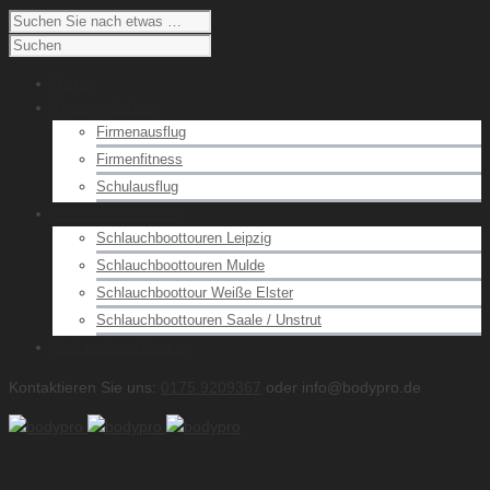
Home
Firmen / Schulen
Firmenausflug
Firmenfitness
Schulausflug
Schlauchboottouren
Schlauchboottouren Leipzig
Schlauchboottouren Mulde
Schlauchboottour Weiße Elster
Schlauchboottouren Saale / Unstrut
Schlauchboot Verleih
Kontaktieren Sie uns:
0175 9209367
oder info@bodypro.de