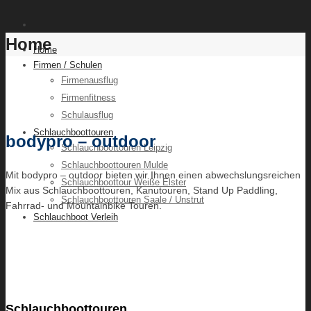
Home
Home
Firmen / Schulen
Firmenausflug
Firmenfitness
Schulausflug
Schlauchboottouren
bodypro – outdoor
Schlauchboottouren Leipzig
Schlauchboottouren Mulde
Mit bodypro – outdoor bieten wir Ihnen einen abwechslungsreichen
Schlauchboottour Weiße Elster
Mix aus Schlauchboottouren, Kanutouren, Stand Up Paddling,
Schlauchboottouren Saale / Unstrut
Fahrrad- und Mountainbike Touren.
Schlauchboot Verleih
Schlauchboottouren