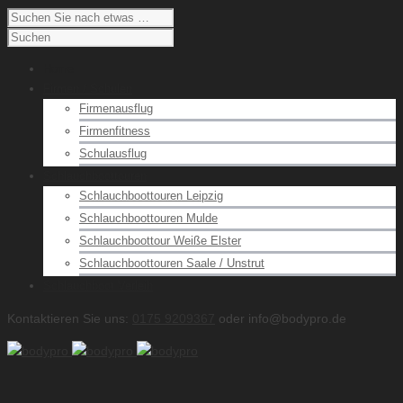
Home
Firmen / Schulen
Firmenausflug
Firmenfitness
Schulausflug
Schlauchboottouren
Schlauchboottouren Leipzig
Schlauchboottouren Mulde
Schlauchboottour Weiße Elster
Schlauchboottouren Saale / Unstrut
Schlauchboot Verleih
Kontaktieren Sie uns:
0175 9209367
oder info@bodypro.de