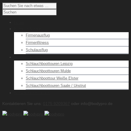
Home
Firmen / Schulen
Firmenausflug
Firmenfitness
Schulausflug
Schlauchboottouren
Schlauchboottouren Leipzig
Schlauchboottouren Mulde
Schlauchboottour Weiße Elster
Schlauchboottouren Saale / Unstrut
Schlauchboot Verleih
Kontaktieren Sie uns:
0175 9209367
oder info@bodypro.de