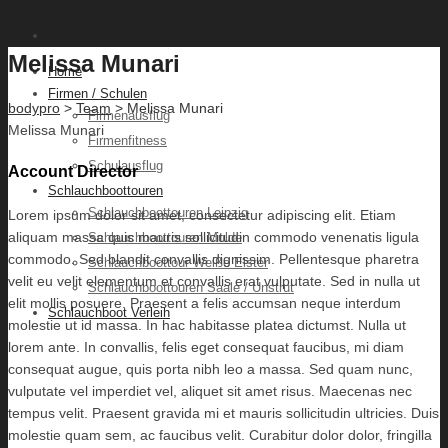
Melissa Munari
Home
Firmen / Schulen
bodypro
>
Team
> Melissa Munari
Firmenausflug
Melissa Munari
Firmenfitness
Schulausflug
Account Director
Schlauchboottouren
Schlauchboottouren Leipzig
Lorem ipsum dolor sit amet, consectetur adipiscing elit. Etiam
aliquam massa quis mauris sollicitudin commodo
venenatis ligula
Schlauchboottouren Mulde
commodo. Sed blandit convallis dignissim. Pellentesque pharetra
Schlauchboottour Weiße Elster
velit eu velit elementum et convallis erat vulputate. Sed in nulla ut
Schlauchboottouren Saale / Unstrut
elit mollis posuere. Praesent a felis accumsan neque interdum
Schlauchboot Verleih
molestie ut id massa. In hac habitasse platea dictumst. Nulla ut
lorem ante. In convallis, felis eget consequat faucibus, mi diam
consequat augue, quis porta nibh leo a massa. Sed quam nunc,
vulputate vel imperdiet vel, aliquet sit amet risus. Maecenas nec
tempus velit. Praesent gravida mi et mauris sollicitudin ultricies. Duis
molestie quam sem, ac faucibus velit. Curabitur dolor dolor, fringilla