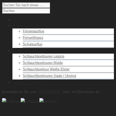
Home
Firmen / Schulen
Firmenausflug
Firmenfitness
Schulausflug
Schlauchboottouren
Schlauchboottouren Leipzig
Schlauchboottouren Mulde
Schlauchboottour Weiße Elster
Schlauchboottouren Saale / Unstrut
Schlauchboot Verleih
Kontaktieren Sie uns:
0175 9209367
oder info@bodypro.de