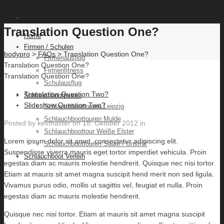
Translation Question One?
Home
Firmen / Schulen
bodypro
>
FAQs
> Translation Question One?
Firmenausflug
Translation Question One?
Firmenfitness
Translation Question One?
Schulausflug
Translation Question Two?
Schlauchboottouren
Slideshow Question Two?
Schlauchboottouren Leipzig
Schlauchboottouren Mulde
Posted by
kevmaster
on
18. Oktober 2012
in
Schlauchboottour Weiße Elster
Lorem ipsum dolor sit amet, consectetur adipiscing elit.
Schlauchboottouren Saale / Unstrut
Suspendisse viverra mauris eget tortor imperdiet vehicula. Proin
Schlauchboot Verleih
egestas diam ac mauris molestie hendrerit. Quisque nec nisi tortor.
Etiam at mauris sit amet magna suscipit hend merit non sed ligula.
Vivamus purus odio, mollis ut sagittis vel, feugiat et nulla. Proin
egestas diam ac mauris molestie hendrerit.
Quisque nec nisi tortor. Etiam at mauris sit amet magna suscipit