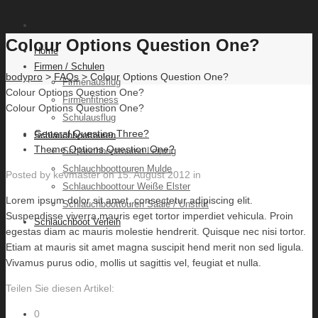
Colour Options Question One?
Home
Firmen / Schulen
bodypro
>
FAQs
> Colour Options Question One?
Firmenausflug
Colour Options Question One?
Firmenfitness
Colour Options Question One?
Schulausflug
General Question Three?
Schlauchboottouren
Theme Options Question One?
Schlauchboottouren Leipzig
Schlauchboottouren Mulde
Posted by
kevmaster
on
15. August 2012
in
Schlauchboottour Weiße Elster
Lorem ipsum dolor sit amet, consectetur adipiscing elit.
Schlauchboottouren Saale / Unstrut
Suspendisse viverra mauris eget tortor imperdiet vehicula. Proin
Schlauchboot Verleih
egestas diam ac mauris molestie hendrerit. Quisque nec nisi tortor.
Etiam at mauris sit amet magna suscipit hend merit non sed ligula.
Vivamus purus odio, mollis ut sagittis vel, feugiat et nulla.
Teilen Sie diesen Artikel:
0