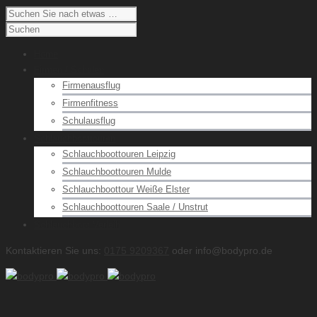
Home
Firmen / Schulen
Firmenausflug
Firmenfitness
Schulausflug
Schlauchboottouren
Schlauchboottouren Leipzig
Schlauchboottouren Mulde
Schlauchboottour Weiße Elster
Schlauchboottouren Saale / Unstrut
Schlauchboot Verleih
Kontaktieren Sie uns:
0175 9209367
oder info@bodypro.de