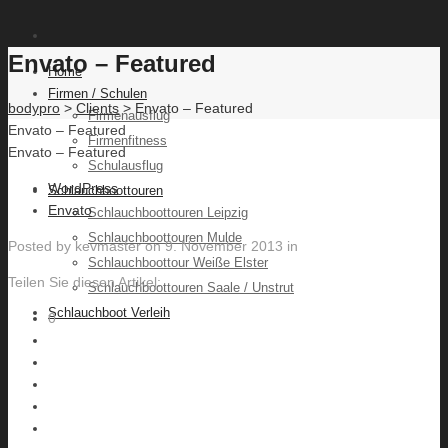
Envato – Featured
Home
Firmen / Schulen
bodypro
>
Clients
> Envato – Featured
Firmenausflug
Envato – Featured
Firmenfitness
Envato – Featured
Schulausflug
WordPress
Schlauchboottouren
Envato
Schlauchboottouren Leipzig
Schlauchboottouren Mulde
Posted by
kevmaster
on
9. November 2013
in
Schlauchboottour Weiße Elster
Teilen Sie diesen Artikel:
Schlauchboottouren Saale / Unstrut
Schlauchboot Verleih
0