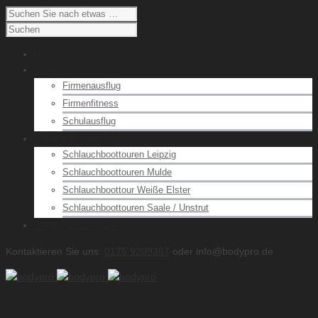
Home
Firmen / Schulen
Firmenausflug
Firmenfitness
Schulausflug
Schlauchboottouren
Schlauchboottouren Leipzig
Schlauchboottouren Mulde
Schlauchboottour Weiße Elster
Schlauchboottouren Saale / Unstrut
Schlauchboot Verleih
Kontaktieren Sie uns:
0175 9209367
oder info@bodypro.de